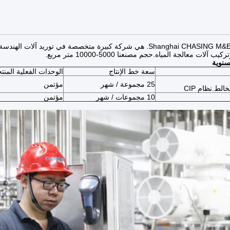
شركة Shanghai CHASING M&E Co.، Ltd. هي شركة كبيرة متخصصة في توريد
لات معالجة المياه.حجم مصنعنا 5000-10000 متر مربع.
لسنوية
سعة خط الإنتاج
الوحدات الفعلية المنتج
25 مجموعة / شهر
مؤتمن
لط.نظام CIP
10 مجموعات / شهر
مؤتمن