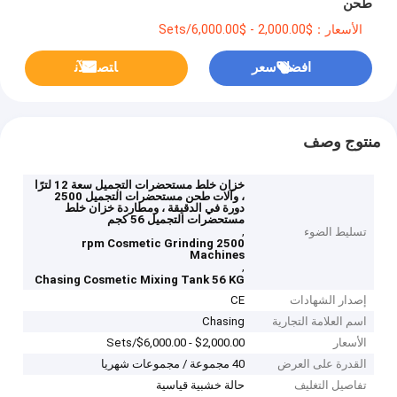
طحن
الأسعار：$2,000.00 - $6,000.00/Sets
افضل سعر
ﺎﺘﺼﻟ ﺍﻶﻧ
منتوج وصف
خزان خلط مستحضرات التجميل سعة 12 لترًا
، وآلات طحن مستحضرات التجميل 2500
دورة في الدقيقة ، ومطاردة خزان خلط
مستحضرات التجميل 56 كجم
,
تسليط الضوء
2500 rpm Cosmetic Grinding
Machines
,
Chasing Cosmetic Mixing Tank 56 KG
إصدار الشهادات
CE
اسم العلامة التجارية
Chasing
الأسعار
$2,000.00 - $6,000.00/Sets
القدرة على العرض
40 مجموعة / مجموعات شهريا
تفاصيل التغليف
حالة خشبية قياسية