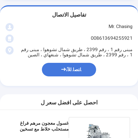
تفاصيل الاتصال
Mr. Chasing
008613694255921
مبنى رقم 1 ، رقم 2399 ، طريق شمال تشوهوا ، مبنى رقم
1 ، رقم 2399 ، طريق شمال تشوهوا ، شنغهاي ، الصين
ﺎﺘﺼﻟ ﺍﻶﻧ
احصل على افضل سعر ل
غسول معجون مرهم فراغ
مستحلب خلاط مع تسخين
الخالط