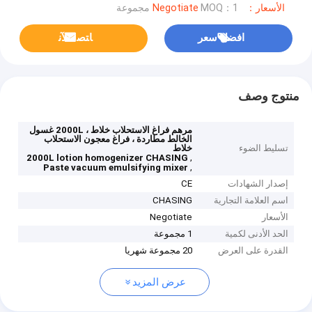
الأسعار：Negotiate
MOQ：1 مجموعة
افضل سعر
ﺎﺘﺼﻟ ﺍﻶﻧ
منتوج وصف
مرهم فراغ الاستحلاب خلاط ، 2000L غسول
الخالط مطاردة ، فراغ معجون الاستحلاب
تسليط الضوء
خلاط
,
2000L lotion homogenizer CHASING
,
Paste vacuum emulsifying mixer
إصدار الشهادات
CE
اسم العلامة التجارية
CHASING
الأسعار
Negotiate
الحد الأدنى لكمية
1 مجموعة
القدرة على العرض
20 مجموعة شهريا
عرض المزيد